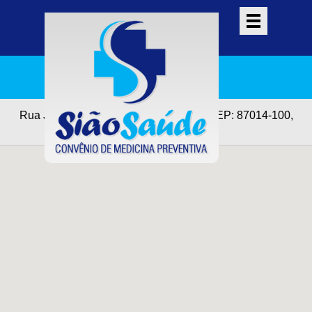
Rua Joaquim Nabuco, 310 - Zona 04, CEP: 87014-100,
Maringá - PR