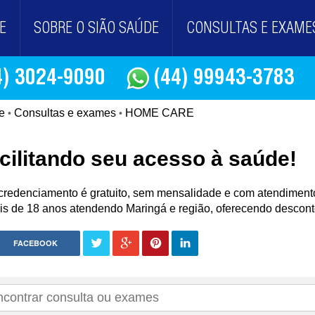
E
SOBRE O SIÃO SAÚDE
CONSULTAS E EXAME
4) 3024-9090
(44) 99943-3783
e
Consultas e exames
HOME CARE
•
•
cilitando seu acesso à saúde!
credenciamento é gratuito, sem mensalidade e com atendimento
is de 18 anos atendendo Maringá e região, oferecendo descon
FACEBOOK