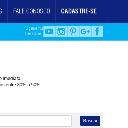
S
FALE CONOSCO
CADASTRE-SE
Siganos nas
redes sociais:
 imediato.
tos entre 30% a 50%.